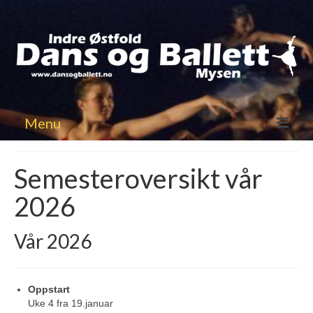
Menu
Velkommen til oss
Semesteroversikt vår
Nyheter
2026
Infosider
Vår 2026
Påmelding Timeplan
Vårsemesteret ’26
Oppstart
Uke 4 fra 19.januar
Forestilling vår 2026