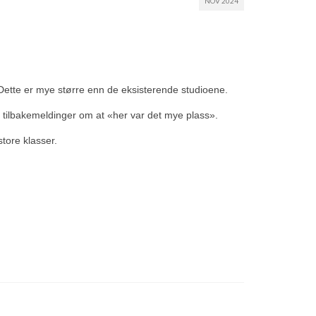
NOV 2024
ar. Dette er mye større enn de eksisterende studioene.
 tilbakemeldinger om at «her var det mye plass».
store klasser.