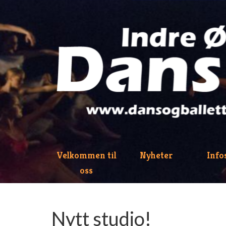
Velkommen til
Nyheter
Info
oss
Nytt studio!