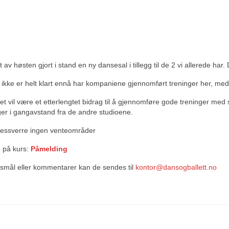
et av høsten gjort i stand en ny dansesal i tillegg til de 2 vi allerede h
 ikke er helt klart ennå har kompaniene gjennomført treninger her, med
et vil være et etterlengtet bidrag til å gjennomføre gode treninger med 
gger i gangavstand fra de andre studioene.
dessverre ingen venteområder
 på kurs:
Påmelding
smål eller kommentarer kan de sendes til
kontor@dansogballett.no