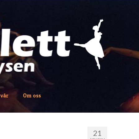
 vår
Om oss
21