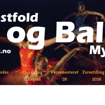
sider
Påmelding
Vårsemesteret
Forestilling
Timeplan
’26
2026