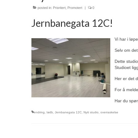
posted in:
Prioritert
,
Promotert
|
0
Jernbanegata 12C!
Vi har i løp
Selv om det
Dette studio
Studioet li
Her er det 
For å melde
Har du spør
endring
,
Iødb
,
Jernbanegata 12C
,
Nytt studio
,
overraskelse