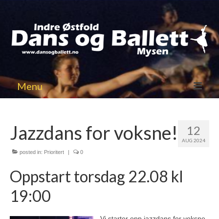
Menu
Velkommen til oss
Jazzdans for voksne!
12
Nyheter
AUG 2024
Infosider
posted in:
Prioritert
|
0
Oppstart torsdag 22.08 kl
Påmelding Timeplan
19:00
Vårsemesteret ’26
Forestilling vår 2026
Vi starter opp jazzdans for voksne