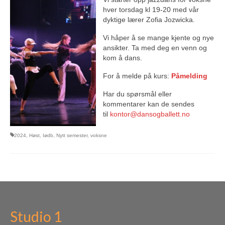
hver torsdag kl 19-20 med vår
Om oss
dyktige lærer Zofia Jozwicka.
Vi håper å se mange kjente og nye
ansikter. Ta med deg en venn og
kom å dans.
For å melde på kurs:
Påmelding
Har du spørsmål eller
kommentarer kan de sendes
til
kontor@dansogballett.no
2024
,
Høst
,
Iødb
,
Nytt semester
,
voksne
Studio 1