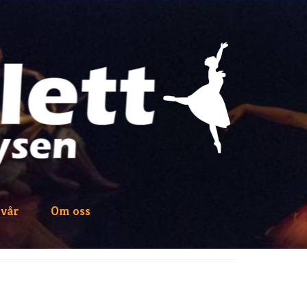
 vår
Om oss