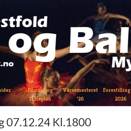
sider
Påmelding
Vårsemesteret
Forestilling
Timeplan
’26
2026
g 07.12.24 Kl.1800