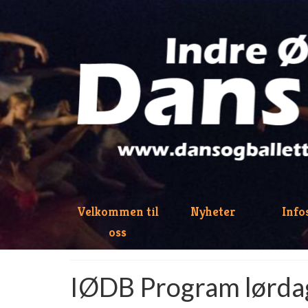
Velkommen til
Nyheter
Info
oss
IØDB Program lørda