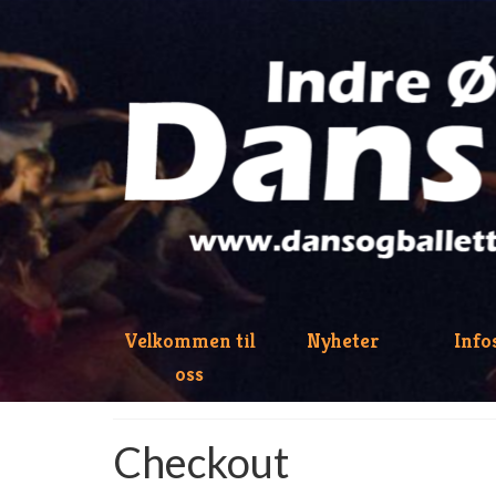
Velkommen til
Nyheter
Info
oss
Checkout