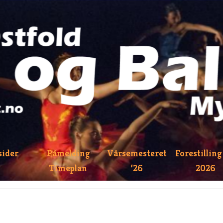
sider
Påmelding
Vårsemesteret
Forestilling
Timeplan
’26
2026