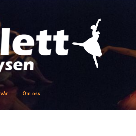
 vår
Om oss